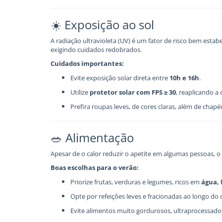
☀️ Exposição ao sol
A radiação ultravioleta (UV) é um fator de risco bem estab
exigindo cuidados redobrados.
Cuidados importantes:
Evite exposição solar direta entre
10h e 16h
.
Utilize
protetor solar com FPS ≥ 30
, reaplicando a
Prefira roupas leves, de cores claras, além de chap
🥗 Alimentação
Apesar de o calor reduzir o apetite em algumas pessoas, o
Boas escolhas para o verão:
Priorize frutas, verduras e legumes, ricos em
água, 
Opte por refeições leves e fracionadas ao longo do d
Evite alimentos muito gordurosos, ultraprocessados