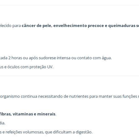
elecido para
câncer de pele, envelhecimento precoce e queimaduras s
 cada 2 horas ou após sudorese intensa ou contato com água.
éus e óculos com proteção UV.
 organismo continua necessitando de nutrientes para manter suas funções me
fibras, vitaminas e minerais
.
ia.
 e refeições volumosas, que dificultam a digestão.